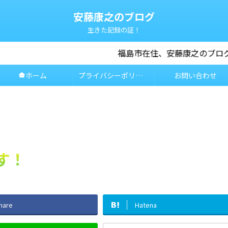
安藤康之のブログ
生きた記録の証！
福島市在住、安藤康之のブログです。地域の情報や趣味の話、
ホーム
プライバシーポリシー
お問い合わせ
other_houses
す！
hare
Hatena