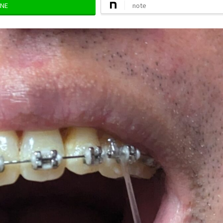
INE
note