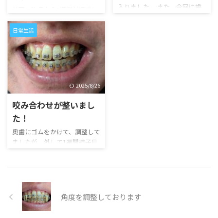
入りました。 また、今回は歯
前回の治療から2週間が経過し
型を上下でとりました。
ました。 順調に前歯も動いて
いるらしく、引き続き継続と
日常生活
なりました。
2025/8/26
咬み合わせが整いまし
た！
奥歯にゴムをかけて、調整して
ましたが、外して1週間様子見
となりました。 歯は戻りがあ
るようです。
角度を調整しております