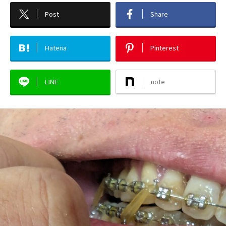
Post
Share
Hatena
Pinterest
LINE
note