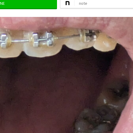
INE
note