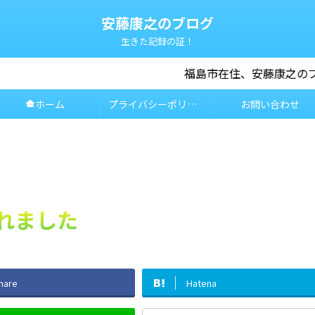
安藤康之のブログ
生きた記録の証！
福島市在住、安藤康之のブログです。地域の情報や趣味の話
ホーム
プライバシーポリシー
お問い合わせ
other_houses
れました
hare
Hatena